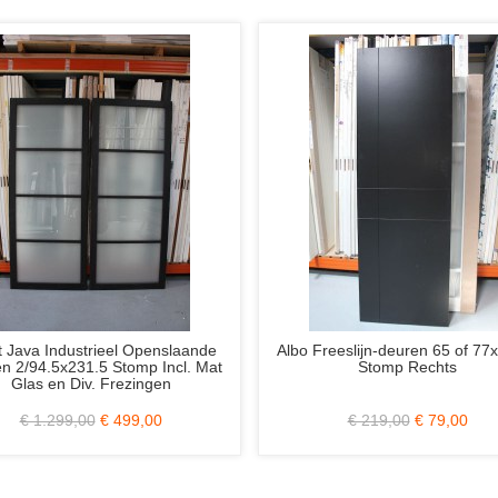
s SSL 4087 98x232
Skantrae SlimSeries SSL 14807 Eiken
uifdeur?)
Gelakt 88x231.5 Stomp Incl. Blank
Glas (Schuifdeur?)
€ 269,00
€ 725,00
€ 359,00