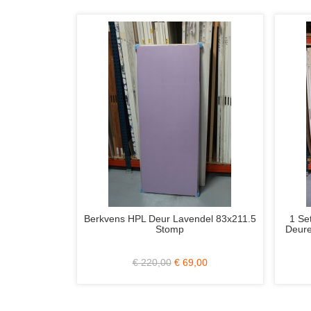
Albo Freeslijn-deuren 65 of 77x231.5
Skantrae SlimSerie
Stomp Rechts
Stomp (Sch
€ 219,00
€ 79,00
€ 630,00