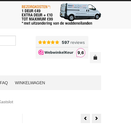
FAQ
WINKELWAGEN
astslot
Berkvens
Berkvens
Verdi
Berano
Line
545
680
Deur