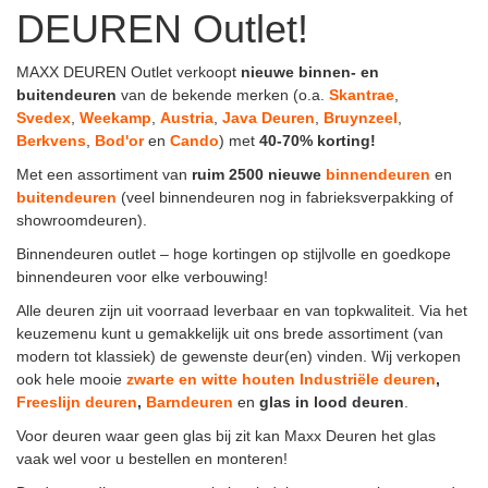
DEUREN Outlet!
MAXX DEUREN Outlet verkoopt
nieuwe binnen-
en
buitendeuren
van de bekende merken (o.a.
Skantrae
,
Svedex
,
Weekamp
,
Austria
,
Java
Deuren
,
Bruynzeel
,
Berkvens
,
Bod'or
en
Cando
) met
40-70% korting!
Met een assortiment van
ruim 2500 nieuwe
binnendeuren
en
buitendeuren
(veel binnendeuren nog in fabrieksverpakking of
showroomdeuren).
Binnendeuren outlet – hoge kortingen op stijlvolle en goedkope
binnendeuren voor elke verbouwing!
Alle deuren zijn uit voorraad leverbaar en van topkwaliteit. Via het
keuzemenu kunt u gemakkelijk uit ons brede assortiment (van
modern tot klassiek) de gewenste deur(en) vinden. Wij verkopen
ook hele mooie
zwarte en witte houten Industriële deuren
,
Freeslijn deuren
,
Barndeuren
en
glas in lood deuren
.
Voor deuren waar geen glas bij zit kan Maxx Deuren het glas
vaak wel voor u bestellen en monteren!