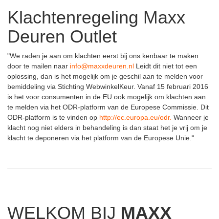
63x231.5
(6)
Art Deco 76 Glas
(2)
Klachtenregeling Maxx
68x231.5
(3)
Vlakke Panelen
(20)
73x231.5
(28)
Deuren Outlet
Rookglas / Zwart Getint Glas
(10)
78x231.5
(18)
83x231.5
(69)
"We raden je aan om klachten eerst bij ons kenbaar te maken
88x231.5
(172)
door te mailen naar
info@maxxdeuren.nl
Leidt dit niet tot een
93x231.5
(136)
oplossing, dan is het mogelijk om je geschil aan te melden voor
98x231.5
(7)
bemiddeling via Stichting WebwinkelKeur. Vanaf 15 februari 2016
103x231.5
(11)
is het voor consumenten in de EU ook mogelijk om klachten aan
110x231.5
(3)
te melden via het ODR-platform van de Europese Commissie. Dit
hoger dan 231.5
(22)
ODR-platform is te vinden op
http://ec.europa.eu/odr.
Wanneer je
klacht nog niet elders in behandeling is dan staat het je vrij om je
klacht te deponeren via het platform van de Europese Unie."
WELKOM BIJ
MAXX