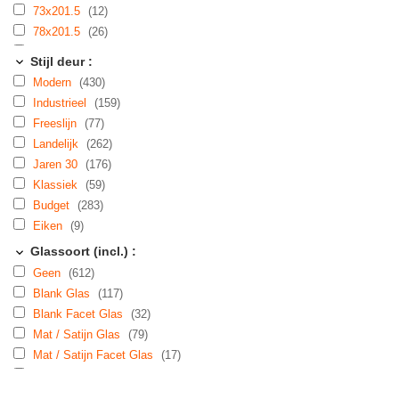
73x201.5
(12)
78x201.5
(26)
83x201.5
(46)
Stijl deur :
88x201.5
(38)
Modern
(430)
93x201.5
(39)
Industrieel
(159)
98x201.5
(4)
Freeslijn
(77)
103x201.5
(1)
Landelijk
(262)
53x211.5
(1)
Jaren 30
(176)
63x211.5
(23)
Klassiek
(59)
68x211.5
(10)
Budget
(283)
73x211.5
(22)
Eiken
(9)
78x211.5
(27)
Glassoort (incl.) :
83x211.5
(68)
Geen
(612)
88x211.5
(128)
Blank Glas
(117)
93x211.5
(47)
Blank Facet Glas
(32)
98x211.5
(4)
Mat / Satijn Glas
(79)
103x211.5
(3)
Mat / Satijn Facet Glas
(17)
83x220
(1)
Glas in Lood
(16)
53x231.5
(1)
Crepie Glas
(5)