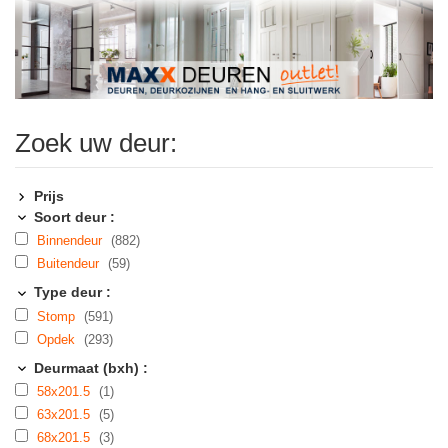
Zoek uw deur:
Prijs
Soort deur :
Binnendeur
(882)
Buitendeur
(59)
Type deur :
Stomp
(591)
Opdek
(293)
Deurmaat (bxh) :
58x201.5
(1)
63x201.5
(5)
68x201.5
(3)