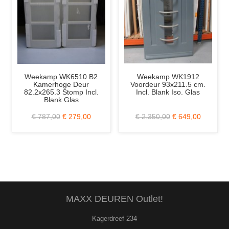
Weekamp WK6510 B2
Weekamp WK1912
Sve
Kamerhoge Deur
Voordeur 93x211.5 cm.
Di
82.2x265.3 Stomp Incl.
Incl. Blank Iso. Glas
83x21
Blank Glas
B
€ 787,00
€ 279,00
€ 2.350,00
€ 649,00
€
MAXX DEUREN Outlet!
Kagerdreef 234