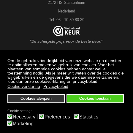
2172 HS Sassenheim
Nederland
Tel. 06 - 10 80 80 39
"De scherpste prijs voor de beste deur!"
Om de gebruiksvriendelijkheid van onze website en diensten
MAXX DEUREN Service
te optimaliseren maken wij gebruik van cookies. Voor het
plaatsen van sommige cookies hebben echter wel je
toestemming nodig. Als je meer wilt weten over de cookies die
Veel gestelde vragen: Bestellen, betalen en bezorging
wij gebruiken en de gegevens die we daarmee verzamelen,
lees dan onze cookieverklaring en privacybeleid.
Herroepingsrecht
Cookie verklaring
Privacybeleid
Klachtenregeling
Cookies afwijzen
Cookies toestaan
Algemene voorwaarden
Privacybeleid
Cookie settings:
Necessary
Preferences
Statistics
Bezichtigen en afhalen alleen op afspraak
Marketing
Alle prijzen zijn inclusief BTW.