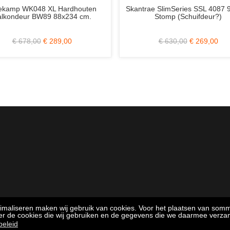
 Deurkozijn 56x90 mm.
Skantrae SlimSeries SSL 14807 Eiken
mp Wit Gegrond
Gelakt 88x231.5 Stomp Incl. Blank
Glas (Schuifdeur?)
€ 79,00
€ 725,00
€ 359,00
timaliseren maken wij gebruik van cookies. Voor het plaatsen van som
ver de cookies die wij gebruiken en de gegevens die we daarmee verza
beleid