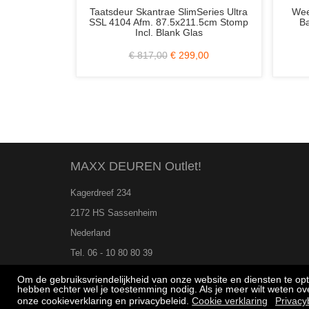
ten
Skantrae SlimSeries SSL 4087 98x232
Hardhouten
m.
Stomp (Schuifdeur?)
Sto
€ 630,00
€ 269,00
MAXX DEUREN Outlet!
Kagerdreef 234
2172 HS Sassenheim
Nederland
Tel. 06 - 10 80 80 39
Om de gebruiksvriendelijkheid van onze website en diensten te op
hebben echter wel je toestemming nodig. Als je meer wilt weten o
onze cookieverklaring en privacybeleid.
Cookie verklaring
Privacy
"De scherpste prijs voor de beste deur!"