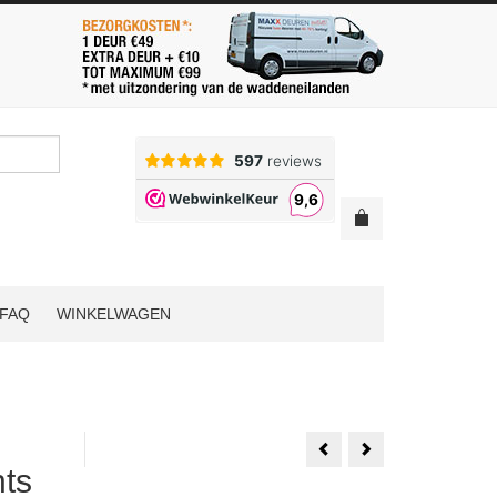
FAQ
WINKELWAGEN
Weekamp
1
WK6852
Set
ts
D2
Austria
88x231.5
Balance