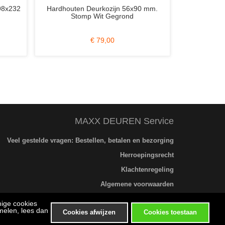
Weekamp WK6314 C 103x231.5
1 Set Java Indust
Stomp Incl. Blank Glas Zonder Slotgat
Deuren 2/94.5x231
(Schuifdeur)
Glas en Div
€ 917,00
€ 379,00
€ 1.299,0
MAXX DEUREN Service
Veel gestelde vragen: Bestellen, betalen en bezorging
Herroepingsrecht
Klachtenregeling
Algemene voorwaarden
Privacybeleid
mige cookies
melen, lees dan
Cookies afwijzen
Cookies toestaan
Bezichtigen en afhalen alleen op afspraak