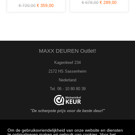
€ 678,00
€ 289,00
€ 1.211,00
€ 349,00
€ 
MAXX DEUREN Outlet!
Kagerdreef 234
2172 HS Sassenheim
Nederland
Tel. 06 - 10 80 80 39
"De scherpste prijs voor de beste deur!"
Om de gebruiksvriendelijkheid van onze website en diensten
MAXX DEUREN Service
te optimaliseren maken wij gebruik van cookies. Voor het