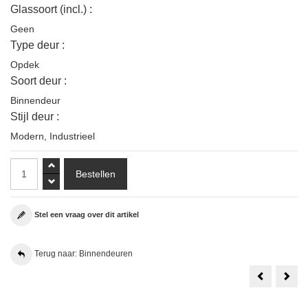
Glassoort (incl.) :
Geen
Type deur :
Opdek
Soort deur :
Binnendeur
Stijl deur :
Modern
,
Industrieel
Stel een vraag over dit artikel
Terug naar: Binnendeuren
Weekamp
1
WK6852
Set
D2
Aust
88x231.5
Bala