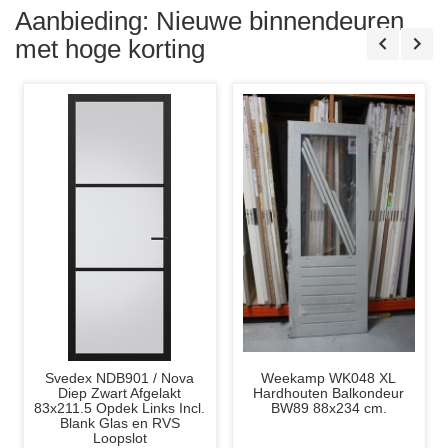
Aanbieding: Nieuwe binnendeuren
met hoge korting
Weekamp WK048 XL
Weekamp WK6316 C
Austr
Hardhouten Balkondeur
78x218.5 Stomp Incl.
88x231
BW89 88x234 cm.
Mat/Melk Glas