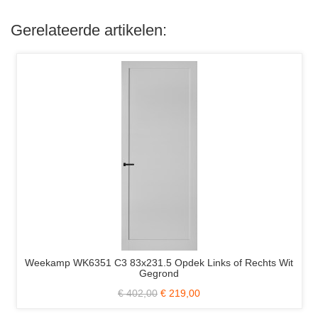
Stomp
New
Incl.
York
Glas
88x2
Gerelateerde artikelen:
in
Sto
Lood
Incl.
D6
Tori
Glas
in
lood
Weekamp WK6351 C3 83x231.5 Opdek Links of Rechts Wit
Gegrond
€ 402,00
€ 219,00