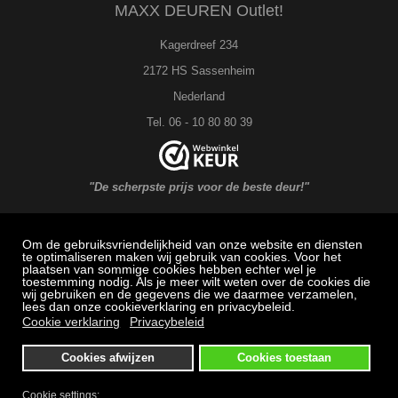
MAXX DEUREN Outlet!
Kagerdreef 234
2172 HS Sassenheim
Nederland
Tel. 06 - 10 80 80 39
"De scherpste prijs voor de beste deur!"
Om de gebruiksvriendelijkheid van onze website en diensten
MAXX DEUREN Service
te optimaliseren maken wij gebruik van cookies. Voor het
plaatsen van sommige cookies hebben echter wel je
toestemming nodig. Als je meer wilt weten over de cookies die
Veel gestelde vragen: Bestellen, betalen en bezorging
wij gebruiken en de gegevens die we daarmee verzamelen,
lees dan onze cookieverklaring en privacybeleid.
Herroepingsrecht
Cookie verklaring
Privacybeleid
Klachtenregeling
Cookies afwijzen
Cookies toestaan
Algemene voorwaarden
Privacybeleid
Cookie settings: