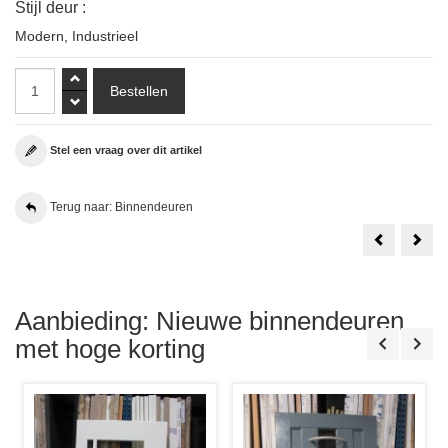
Stijl deur :
Modern
,
Industrieel
Stel een vraag over dit artikel
Terug naar: Binnendeuren
Weekamp
1
WK6852
Set
D2
Aust
88x231.5
Bala
Stomp
New
Incl.
York
Glas
88x2
Aanbieding: Nieuwe binnendeuren
in
Sto
Lood
Incl.
met hoge korting
D6
Tori
Glas
in
lood