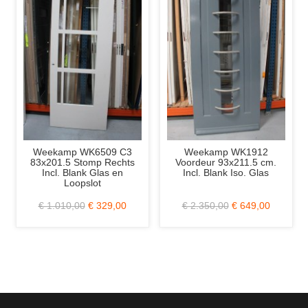
Weekamp WK6509 C3
Weekamp WK1912
S
83x201.5 Stomp Rechts
Voordeur 93x211.5 cm.
Incl. Blank Glas en
Incl. Blank Iso. Glas
Loopslot
B
€ 1.010,00
€ 329,00
€ 2.350,00
€ 649,00