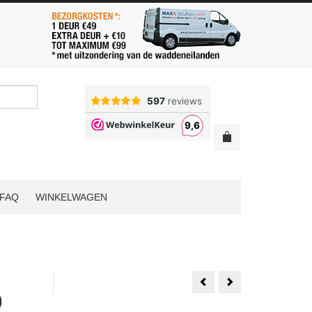
FAQ
WINKELWAGEN
Weekamp
54mm
WK3023
Dikke
9
Voordeur
Albo
93x231.5
Voordeur