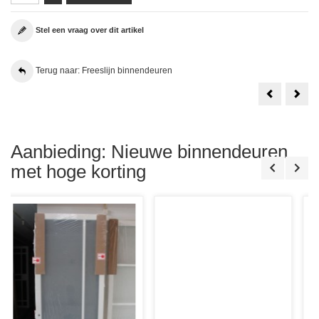
Stel een vraag over dit artikel
Terug naar: Freeslijn binnendeuren
Svedex
Albo
Passie
AA7
Modus
Frees
MD01A
deur
RAL
Mass
9016
81.6
Extra
Sto
Aanbieding: Nieuwe binnendeuren
Wit
87.6x231.5
met hoge korting
Stomp
+
Frezingen
t.b.v.
Verdekte
Scharniere