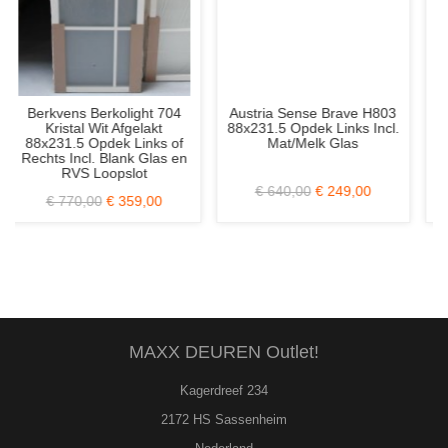
 704
Austria Sense Brave H803
Weekamp WK6509 C3
t
88x231.5 Opdek Links Incl.
83x201.5 Stomp Rechts
s of
Mat/Melk Glas
Incl. Blank Glas en
as en
Loopslot
€ 640,00
€ 249,00
€ 1.010,00
€ 329,00
0
MAXX DEUREN Outlet!
Kagerdreef 234
2172 HS Sassenheim