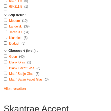
63x211.5
(5)
68x211.5
(1)
73x211.5
(1)
Stijl deur :
78x211.5
(2)
Modern
(10)
83x211.5
(2)
Landelijk
(39)
88x211.5
(17)
Jaren 30
(34)
63x231.5
(2)
Klassiek
(5)
68x231.5
(1)
Budget
(3)
73x231.5
(4)
Glassoort (incl.) :
83x231.5
(3)
Geen
(40)
88x231.5
(6)
Blank Glas
(1)
93x231.5
(5)
Blank Facet Glas
(3)
Mat / Satijn Glas
(8)
Mat / Satijn Facet Glas
(3)
Glas in Lood
(6)
Alles resetten
Art Deco 76 Glas
(2)
Vlakke Panelen
(7)
Skantrae Accent