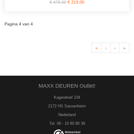
€ 478,00
€ 219,00
Pagina 4 van 4
«
‹
›
»
MAXX DEUREN Outlet!
Kagerdreef 234
2172 HS Sassenheim
Nederland
Tel. 06 - 10 80 80 39