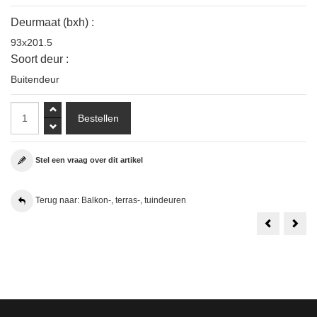
Deurmaat (bxh) :
93x201.5
Soort deur :
Buitendeur
Stel een vraag over dit artikel
Terug naar: Balkon-, terras-, tuindeuren
Weekamp
54m
WK048
Wee
XL
WK0
Hardhoute
Hard
Balkondeur
Balk
BW89
82x2
93x234
cm.
cm.
Incl.
Met
Gem
SCHADE
Iso.
Glas
en