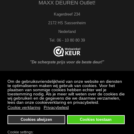
MAXX DEUREN Outlet!
Slot
(
en
hele
Kagerdreef 234
klei
sch
2172 HS Sassenheim
)
Nederland
Tel. 06 - 10 80 80 39
"De scherpste prijs voor de beste deur!"
Om de gebruiksvriendelijkheid van onze website en diensten
MAXX DEUREN Service
te optimaliseren maken wij gebruik van cookies. Voor het
plaatsen van sommige cookies hebben echter wel je
toestemming nodig. Als je meer wilt weten over de cookies die
Veel gestelde vragen: Bestellen, betalen en bezorging
wij gebruiken en de gegevens die we daarmee verzamelen,
lees dan onze cookieverklaring en privacybeleid.
Herroepingsrecht
Cookie verklaring
Privacybeleid
Klachtenregeling
Cookies afwijzen
Cookies toestaan
Algemene voorwaarden
Privacybeleid
Cookie settings: