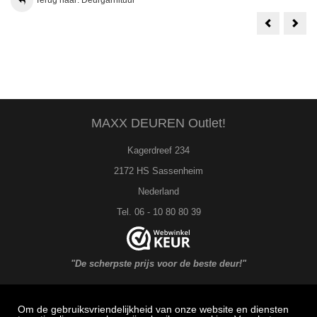
Terug naar: Deurgarnituur
WC
Cili
Garnituur
Mat
Zwart
Chr
Vierkant
Ron
Nr.
201
(
per
paar
)
MAXX DEUREN Outlet!
Kagerdreef 234
2172 HS Sassenheim
Nederland
Tel. 06 - 10 80 80 39
"De scherpste prijs voor de beste deur!"
Om de gebruiksvriendelijkheid van onze website en diensten
MAXX DEUREN Service