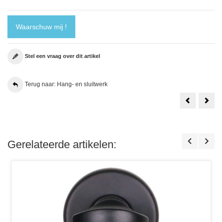
Waarschuw mij !
Stel een vraag over dit artikel
Terug naar: Hang- en sluitwerk
Ton
Alba
Mat
RVS
Chroom
Kruk
Krukstel
op
Beuken
Ron
Zwart
Roze
Gelakt
50m
Gerelateerde artikelen:
38mm
Nr.
Rozet
107
Nr.
1084Q08