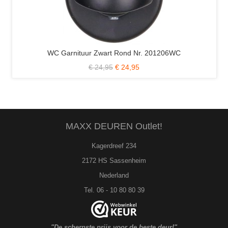
WC Garnituur Zwart Rond Nr. 201206WC
€ 24,95
€ 24,95
MAXX DEUREN Outlet!
Kagerdreef 234
2172 HS Sassenheim
Nederland
Tel. 06 - 10 80 80 39
"De scherpste prijs voor de beste deur!"