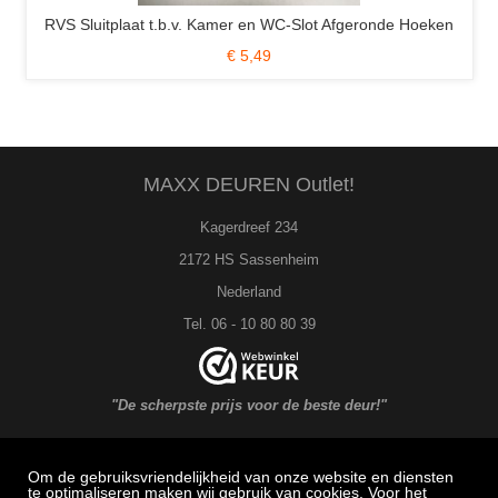
RVS Sluitplaat t.b.v. Kamer en WC-Slot Afgeronde Hoeken
€ 5,49
MAXX DEUREN Outlet!
Kagerdreef 234
2172 HS Sassenheim
Nederland
Tel. 06 - 10 80 80 39
"De scherpste prijs voor de beste deur!"
Om de gebruiksvriendelijkheid van onze website en diensten
MAXX DEUREN Service
te optimaliseren maken wij gebruik van cookies. Voor het