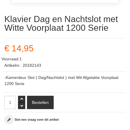
Klavier Dag en Nachtslot met
Witte Voorplaat 1200 Serie
€ 14,95
Voorraad:1
Artikelnr.: 20182143
-Kamerdeur Slot ( Dag/Nachtslot ) met Wit Afgelakte Voorplaat
1200 Serie
Stel een vraag over dit artikel