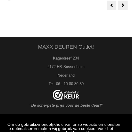
Ton
Alba
Mat
RVS
Chroom
Kruk
Krukstel
op
Beuken
Ron
Zwart
Roze
Gelakt
50m
38mm
Nr.
Rozet
107
Nr.
1084Q08
MAXX DEUREN Outlet!
Kagerdreef 234
2172 HS Sassenheim
Nederland
Tel. 06 - 10 80 80 39
"De scherpste prijs voor de beste deur!"
Om de gebruiksvriendelijkheid van onze website en diensten
MAXX DEUREN Service
te optimaliseren maken wij gebruik van cookies. Voor het