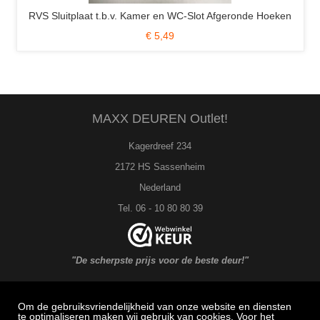
Kamer en WC-Slot Afgeronde Hoeken
Sluitplaat t.b.v. Kamer en W
€ 5,49
€ 
MAXX DEUREN Outlet!
Kagerdreef 234
2172 HS Sassenheim
Nederland
Tel. 06 - 10 80 80 39
"De scherpste prijs voor de beste deur!"
Om de gebruiksvriendelijkheid van onze website en diensten
MAXX DEUREN Service
te optimaliseren maken wij gebruik van cookies. Voor het