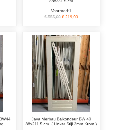
88x231.5 cm
Voorraad:1
€ 555,00
€ 219,00
 BW44
Java Merbau Balkondeur BW 40
ng
88x211.5 cm. ( Linker Stijl 2mm Krom )