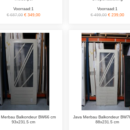
Voorraad:1
Voorraad:1
€ 687,00
€ 349,00
€ 499,00
€ 239,00
 Merbau Balkondeur BW66 cm
Java Merbau Balkondeur BW7
93x231.5 cm
88x231.5 cm