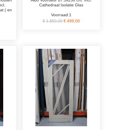
outen
Albo Voordeur 87.5x230 cm. Incl.
cl.
Cathedraal Isolatie Glas
at ( en
Voorraad:1
€ 1.850,00
€ 499,00