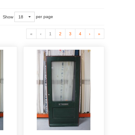
per page
Show
18
«
‹
1
2
3
4
›
»