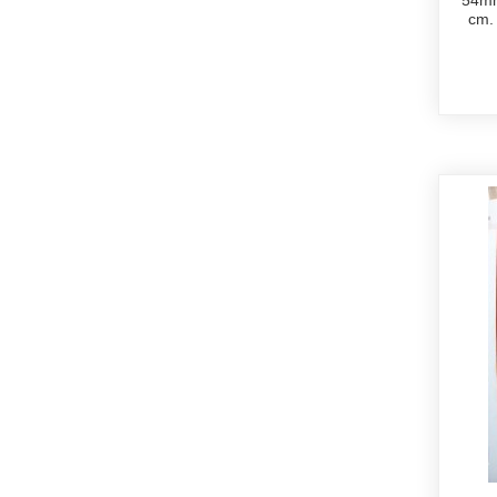
54mm
cm. 