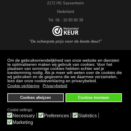
2172 HS Sassenheim
Nederland
Tel. 06 - 10 80 80 39
"De scherpste prijs voor de beste deur!"
Om de gebruiksvriendelijkheid van onze website en diensten
MAXX DEUREN Service
te optimaliseren maken wij gebruik van cookies. Voor het
plaatsen van sommige cookies hebben echter wel je
toestemming nodig. Als je meer wilt weten over de cookies die
Veel gestelde vragen: Bestellen, betalen en bezorging
wij gebruiken en de gegevens die we daarmee verzamelen,
lees dan onze cookieverklaring en privacybeleid.
Herroepingsrecht
Cookie verklaring
Privacybeleid
Klachtenregeling
Cookies afwijzen
Cookies toestaan
Algemene voorwaarden
Privacybeleid
Cookie settings:
Necessary
Preferences
Statistics
Bezichtigen en afhalen alleen op afspraak
Marketing
Alle prijzen zijn inclusief BTW.