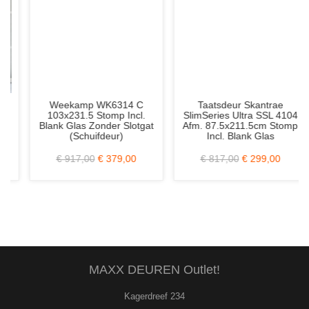
Weekamp WK6314 C
Taatsdeur Skantrae
103x231.5 Stomp Incl.
SlimSeries Ultra SSL 4104
Blank Glas Zonder Slotgat
Afm. 87.5x211.5cm Stomp
(Schuifdeur)
Incl. Blank Glas
€ 917,00
€ 379,00
€ 817,00
€ 299,00
MAXX DEUREN Outlet!
Kagerdreef 234