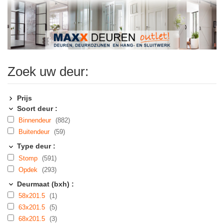
Zoek uw deur:
Prijs
Soort deur :
Binnendeur
(882)
Buitendeur
(59)
Type deur :
Stomp
(591)
Opdek
(293)
Deurmaat (bxh) :
58x201.5
(1)
63x201.5
(5)
68x201.5
(3)