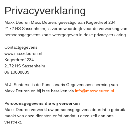
63x231.5
(6)
Art Deco 76 Glas
(2)
Privacyverklaring
68x231.5
(3)
Vlakke Panelen
(20)
73x231.5
(28)
Rookglas / Zwart Getint Glas
(10)
78x231.5
(18)
Maxx Deuren Maxx Deuren, gevestigd aan Kagerdreef 234
83x231.5
(69)
2172 HS Sassenheim, is verantwoordelijk voor de verwerking van
persoonsgegevens zoals weergegeven in deze privacyverklaring.
88x231.5
(172)
93x231.5
(136)
Contactgegevens:
98x231.5
(7)
www.maxxdeuren.nl
103x231.5
(11)
Kagerdreef 234
110x231.5
(3)
2172 HS Sassenheim
hoger dan 231.5
(22)
06 10808039
M.J. Snaterse is de Functionaris Gegevensbescherming van
Maxx Deuren en hij is te bereiken via
info@maxxdeuren.nl
Persoonsgegevens die wij verwerken
Maxx Deuren verwerkt uw persoonsgegevens doordat u gebruik
maakt van onze diensten en/of omdat u deze zelf aan ons
verstrekt.