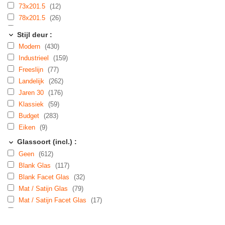
73x201.5
(12)
78x201.5
(26)
83x201.5
(46)
Stijl deur :
88x201.5
(38)
Modern
(430)
93x201.5
(39)
Industrieel
(159)
98x201.5
(4)
Freeslijn
(77)
103x201.5
(1)
Landelijk
(262)
53x211.5
(1)
Jaren 30
(176)
63x211.5
(23)
Klassiek
(59)
68x211.5
(10)
Budget
(283)
73x211.5
(22)
Eiken
(9)
78x211.5
(27)
Glassoort (incl.) :
83x211.5
(68)
Geen
(612)
88x211.5
(128)
Blank Glas
(117)
93x211.5
(47)
Blank Facet Glas
(32)
98x211.5
(4)
Mat / Satijn Glas
(79)
103x211.5
(3)
Mat / Satijn Facet Glas
(17)
83x220
(1)
Glas in Lood
(16)
53x231.5
(1)
Crepie Glas
(5)