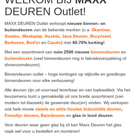
DEUREN Outlet!
MAXX DEUREN Outlet verkoopt
nieuwe binnen-
en
buitendeuren
van de bekende merken (o.a.
Skantrae
,
Svedex
,
Weekamp
,
Austria
,
Java
Deuren
,
Bruynzeel
,
Berkvens
,
Bod'or
en
Cando
) met
40-70% korting!
Met een assortiment van
ruim 2500 nieuwe
binnendeuren
en
buitendeuren
(veel binnendeuren nog in fabrieksverpakking of
showroomdeuren).
Binnendeuren outlet – hoge kortingen op stijlvolle en goedkope
binnendeuren voor elke verbouwing!
Alle deuren zijn uit voorraad leverbaar en van topkwaliteit. Via het
keuzemenu kunt u gemakkelijk uit ons brede assortiment (van
modern tot klassiek) de gewenste deur(en) vinden. Wij verkopen
ook hele mooie
zwarte en witte houten Industriële deuren
,
Freeslijn deuren
,
Barndeuren
en
glas in lood deuren
.
Voor deuren waar geen glas bij zit kan Maxx Deuren het glas
vaak wel voor u bestellen en monteren!