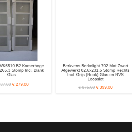
ex Ambiance Elite AE61 Lijndeur
Albo Freeslijn-deuren 65 of 7
9010 Alpine Wit 93x231.5 Opdek
Stomp Rechts
Rechts
€ 299,00
€ 149,00
€ 219,00
€ 79,00