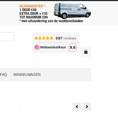
FAQ
WINKELWAGEN
Freeslijn-
Albo
deur
AA7100
83x211.5
Freeslijn-
Opdek
deuren