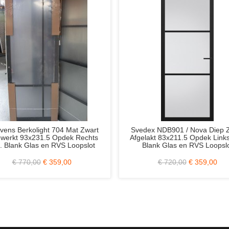
Svedex NDB901 / Nova Brons Metallic
Weekamp WK1912 Voor
93.1x232.5 Stomp Links Incl. Blank
cm. Incl. Blank I
Glas en RVS Loopslot
€ 875,00
€ 349,00
€ 2.350,00
€ 