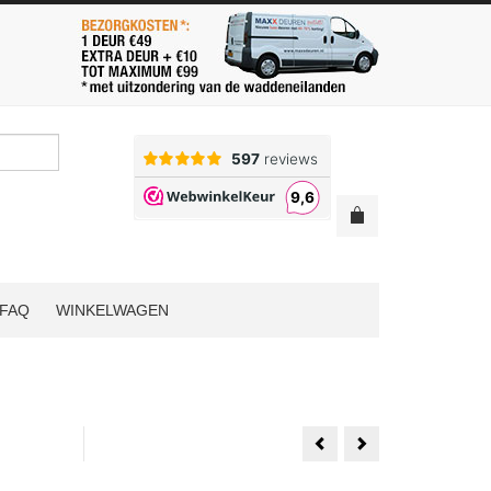
FAQ
WINKELWAGEN
Weekamp
1
WK6852
Set
D2
Austria
88x231.5
Balance