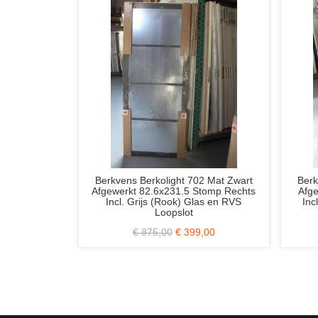
light 704 Mat Zwart
Svedex NDB901 / Nova Diep Zwart
231.5 Opdek Rechts
Afgelakt 83x211.5 Opdek Links Incl.
as en RVS Loopslot
Blank Glas en RVS Loopslot
00
€ 359,00
€ 720,00
€ 359,00