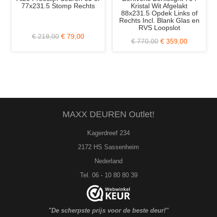
77x231.5 Stomp Rechts
Kristal Wit Afgelakt
88x231.5 Opdek Links of
Rechts Incl. Blank Glas en
RVS Loopslot
€ 219,00
€ 79,00
€ 770,00
€ 359,00
MAXX DEUREN Outlet!
Kagerdreef 234
2172 HS Sassenheim
Nederland
Tel. 06 - 10 80 80 39
"De scherpste prijs voor de beste deur!"