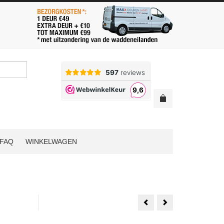
FAQ
WINKELWAGEN
Weekamp
1
WK6852
Set
D2
Austria
88x231.5
Balance