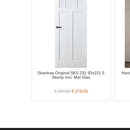
83x201.5
Skantrae Original SKS 231 93x211.5
Hard
nk Glas en
Stomp Incl. Mat Glas
9,00
€ 690,50
€ 279,00