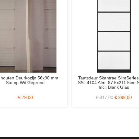
houten Deurkozijn 56x90 mm.
Taatsdeur Skantrae SlimSeries
Stomp Wit Gegrond
SSL 4104 Afm. 87.5x211.5cm 
Incl. Blank Glas
€ 79,00
€ 817,00
€ 299,00