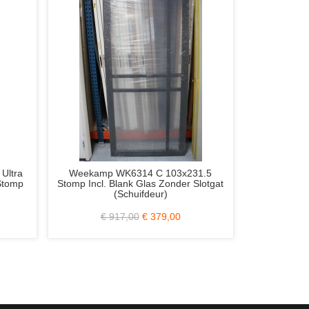
 Ultra
Weekamp WK6314 C 103x231.5
Berkvens Be
Stomp
Stomp Incl. Blank Glas Zonder Slotgat
Afgelakt 87.
(Schuifdeur)
Blank G
€ 917,00
€ 379,00
€ 