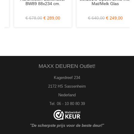
BW89 88x234 cm.
Mat/Melk Glas
€ 678,00
€ 289,00
€ 640,00
€ 249,00
MAXX DEUREN Outlet!
Kagerdreef 234
2172 HS Sassenheim
Nederland
Tel. 06 - 10 80 80 39
"De scherpste prijs voor de beste deur!"