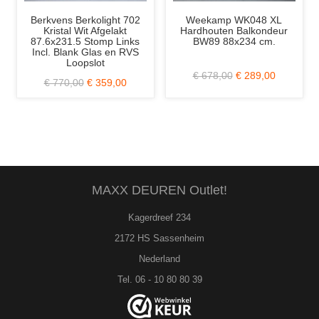
Berkvens Berkolight 702
Weekamp WK048 XL
Kristal Wit Afgelakt
Hardhouten Balkondeur
87.6x231.5 Stomp Links
BW89 88x234 cm.
Incl. Blank Glas en RVS
Loopslot
€ 678,00
€ 289,00
€ 770,00
€ 359,00
MAXX DEUREN Outlet!
Kagerdreef 234
2172 HS Sassenheim
Nederland
Tel. 06 - 10 80 80 39