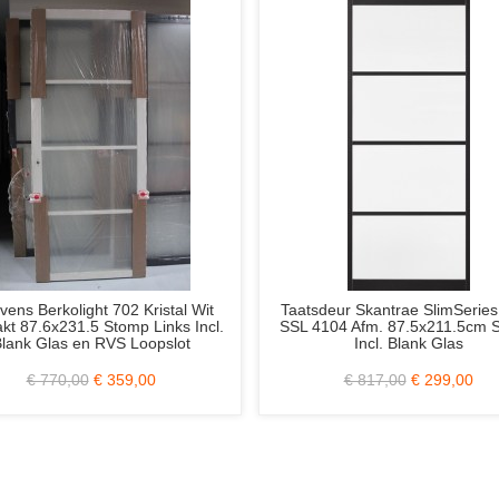
va Diep Zwart
Weekamp WK6314 C 103x231.5
Sk
dek Links Incl.
Stomp Incl. Blank Glas Zonder Slotgat
S Loopslot
(Schuifdeur)
359,00
€ 917,00
€ 379,00