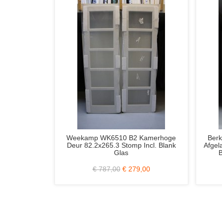
1 Set Java Industrieel Openslaande
Svedex NDB901 / No
Deuren 2/94.5x231.5 Stomp Incl. Mat
Afgelakt 83x211.5 Op
Glas en Div. Frezingen
Blank Glas en RV
€ 1.299,00
€ 499,00
€ 720,00
€ 