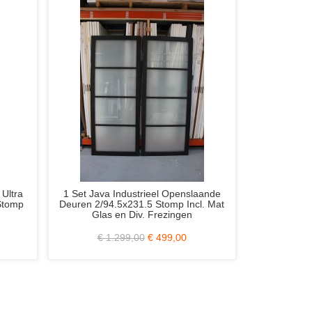
antrae Original SKS 231 93x211.5
Svedex Ambiance Elite AE61
Stomp Incl. Mat Glas
RAL 9010 Alpine Wit 93x231
Rechts
€ 690,50
€ 279,00
€ 299,00
€ 149,00