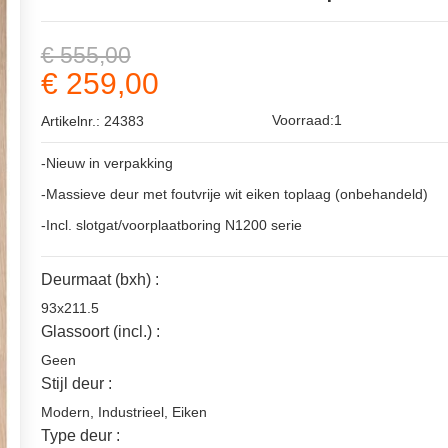
€ 555,00
€ 259,00
Voorraad:1
Artikelnr.: 24383
-Nieuw in verpakking
-Massieve deur met foutvrije wit eiken toplaag (onbehandeld)
-Incl. slotgat/voorplaatboring N1200 serie
Deurmaat (bxh) :
93x211.5
Glassoort (incl.) :
Geen
Stijl deur :
Modern
,
Industrieel
,
Eiken
Type deur :