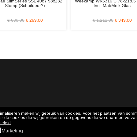
2
Weekamp WK6316 C 78x218.5 Stomp
Skantrae Origina
Incl. Mat/Melk Glas
Stomp Inc
€ 1.211,00
€ 349,00
€ 690,50
timaliseren maken wij gebruik van cookies. Voor het plaatsen van som
ver de cookies die wij gebruiken en de gegevens die we daarmee verza
beleid
Marketing