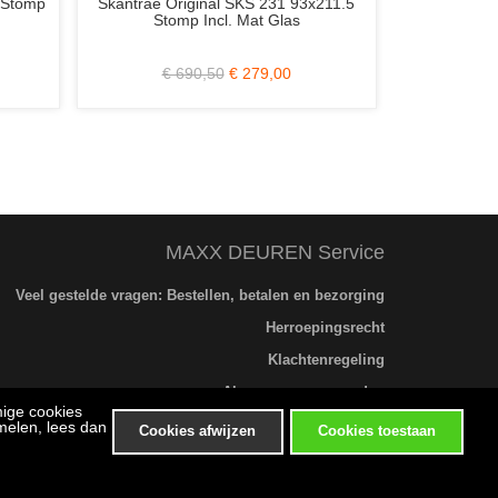
l SKS 231 93x211.5
Berkvens HPL Deur Lavendel 83x211.5
l. Mat Glas
Stomp
€ 279,00
€ 220,00
€ 69,00
MAXX DEUREN Service
Veel gestelde vragen: Bestellen, betalen en bezorging
Herroepingsrecht
Klachtenregeling
Algemene voorwaarden
mige cookies
Privacybeleid
melen, lees dan
Cookies afwijzen
Cookies toestaan
Bezichtigen en afhalen alleen op afspraak
Alle prijzen zijn inclusief BTW.