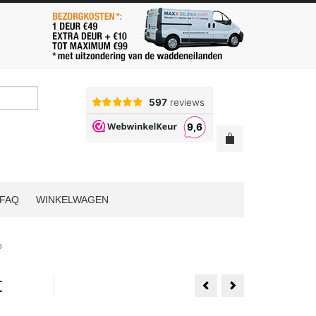
FAQ
WINKELWAGEN
p
t
Austria
Austria
Classic
Classic
Line
Line
Naarden
Bloemendaal