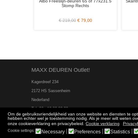
ijn-deuren 65 of 77x231.5
Skantrae SlimSeries SSL 4087 98x23
Stomp Rechts
Stomp (Schuifdeur?)
 219,00
€ 79,00
€ 630,00
€ 269,00
MAXX DEUREN Outlet!
Kagerdreef 234
2172 HS Sassenheim
Nederland
Tel. 06 - 10 80 80 39
Om de gebruiksvriendelijkheid van onze website en diensten te op
hebben echter wel je toestemming nodig. Als je meer wilt weten o
onze cookieverklaring en privacybeleid.
Cookie verklaring
Privacy
Cookie settings:
Necessary
Preferences
Statistics
"De scherpste prijs voor de beste deur!"