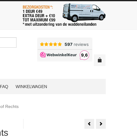
FAQ
WINKELWAGEN
 of Rechts
Austria
Austria
Dutch
Dutch
ts
Line
Line
Zeist
Baarn