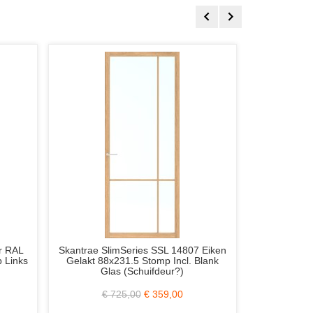
WK6351 C3 83x231.5
Svedex NDB901 / Nova Brons Metallic
s of Rechts Wit Gegrond
93.1x232.5 Stomp Links Incl. Blank
Glas en RVS Loopslot
402,00
€ 219,00
€ 875,00
€ 349,00