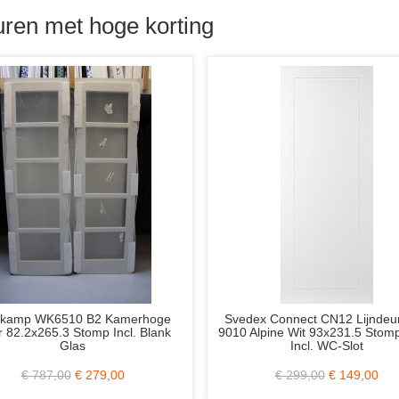
ren met hoge korting
 Eiken
1 Set Java Industrieel Openslaande
Weekamp 
lank
Deuren 2/94.5x231.5 Stomp Incl. Mat
Opdek Link
Glas en Div. Frezingen
€ 1.299,00
€ 499,00
€ 