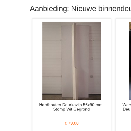
Aanbieding: Nieuwe binnendeu
x Connect CN12 Lijndeur RAL
Skantrae SlimSeries SSL 14807
lpine Wit 93x231.5 Stomp Links
Gelakt 88x231.5 Stomp Incl. B
Incl. WC-Slot
Glas (Schuifdeur?)
€ 299,00
€ 149,00
€ 725,00
€ 359,00