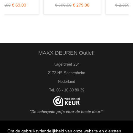
€ 690,50
€ 279,00
€ 2.350,00
€ 649,00
MAXX DEUREN Outlet!
Kagerdreef 234
2172 HS Sassenheim
Nederland
Tel. 06 - 10 80 80 39
"De scherpste prijs voor de beste deur!"
Om de gebruiksvriendelijkheid van onze website en diensten
MAXX DEUREN Service