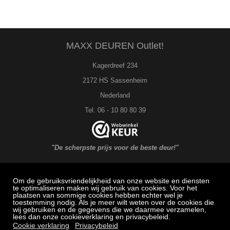
MAXX DEUREN Outlet!
Kagerdreef 234
2172 HS Sassenheim
Nederland
Tel. 06 - 10 80 80 39
"De scherpste prijs voor de beste deur!"
Om de gebruiksvriendelijkheid van onze website en diensten
MAXX DEUREN Service
te optimaliseren maken wij gebruik van cookies. Voor het
plaatsen van sommige cookies hebben echter wel je
toestemming nodig. Als je meer wilt weten over de cookies die
Veel gestelde vragen: Bestellen, betalen en bezorging
wij gebruiken en de gegevens die we daarmee verzamelen,
lees dan onze cookieverklaring en privacybeleid.
Herroepingsrecht
Cookie verklaring
Privacybeleid