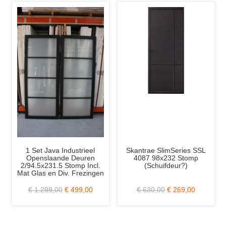
1 Set Java Industrieel
Skantrae SlimSeries SSL
Openslaande Deuren
4087 98x232 Stomp
2/94.5x231.5 Stomp Incl.
(Schuifdeur?)
Mat Glas en Div. Frezingen
€ 1.299,00
€ 499,00
€ 630,00
€ 269,00