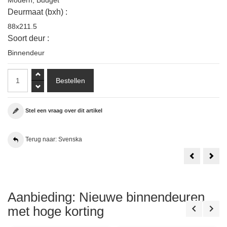
Modern
,
Budget
Deurmaat (bxh) :
88x211.5
Soort deur :
Binnendeur
Stel een vraag over dit artikel
Terug naar: Svenska
Austria
Aust
Svenska
Sve
Folke
Arvi
83x201.5
88x2
Opdek
Sto
Rechts
Reeds
Aanbieding: Nieuwe binnendeuren
Wit
Afgelakt
met hoge korting