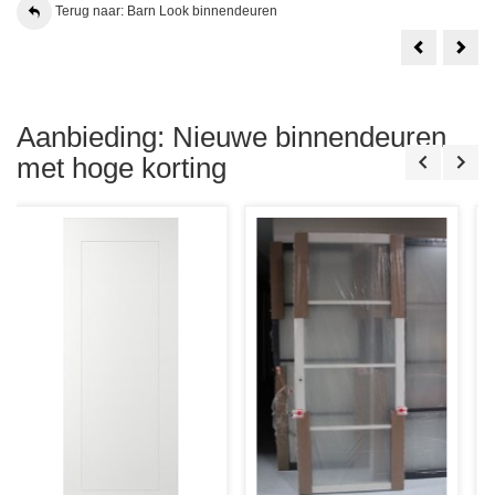
Terug naar: Barn Look binnendeuren
Weekamp
Barn
WK6243
Braz
C
Hard
Barndeur
88x2
88x231.5
Sto
Stomp
Aanbieding: Nieuwe binnendeuren
met hoge korting