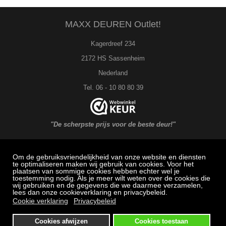
MAXX DEUREN Outlet!
Kagerdreef 234
2172 HS Sassenheim
Nederland
Tel. 06 - 10 80 80 39
"De scherpste prijs voor de beste deur!"
Om de gebruiksvriendelijkheid van onze website en diensten
MAXX DEUREN Service
te optimaliseren maken wij gebruik van cookies. Voor het
plaatsen van sommige cookies hebben echter wel je
toestemming nodig. Als je meer wilt weten over de cookies die
Veel gestelde vragen: Bestellen, betalen en bezorging
wij gebruiken en de gegevens die we daarmee verzamelen,
lees dan onze cookieverklaring en privacybeleid.
Herroepingsrecht
Cookie verklaring
Privacybeleid
Klachtenregeling
Cookies afwijzen
Cookies toestaan
Algemene voorwaarden