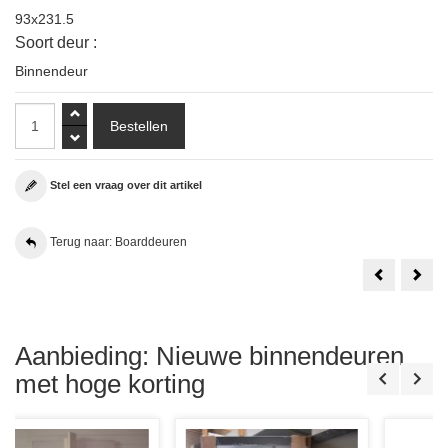
93x231.5
Soort deur :
Binnendeur
Stel een vraag over dit artikel
Terug naar: Boarddeuren
Svedex
30
Massieve
Min.
Boarddeur
Bra
RAL
Boar
9010
Skan
Alpine
SKB
Wit
280
Aanbieding: Nieuwe binnendeuren
93.4x231.5
NEN
Stomp
606
met hoge korting
Rechts
83x2
Incl.
Sto
Tochtvaldor
en
Cilinder
Slot