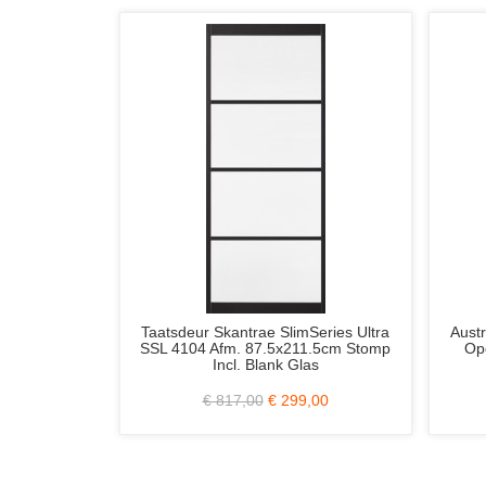
ies Ultra
Austria Sense Brave H803 88x231.5
Svedex
cm Stomp
Opdek Links Incl. Mat/Melk Glas
Afgelak
Bla
€ 640,00
€ 249,00