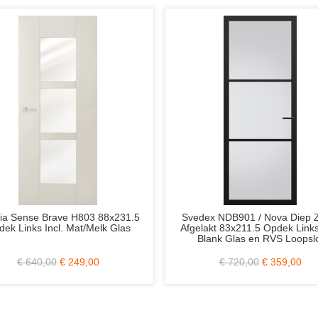
 NDB901 / Nova Diep Zwart
Weekamp WK6509 C3 83x201.
t 83x211.5 Opdek Links Incl.
Stomp Rechts Incl. Blank Glas e
nk Glas en RVS Loopslot
Loopslot
€ 720,00
€ 359,00
€ 1.010,00
€ 329,00