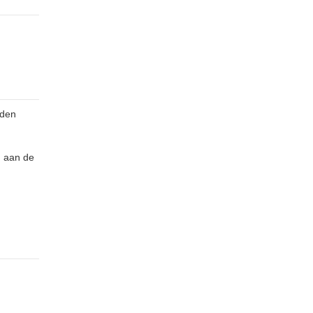
Stomp
New
Incl.
York
Glas
88x230.5
in
Stomp
Lood
Incl.
D6
Torino
Glas
in
lood
rden
n aan de