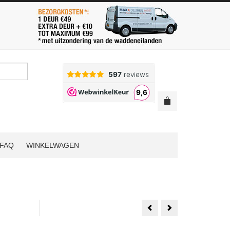
FAQ
WINKELWAGEN
Weekamp
1
WK6852
Set
D2
Austria
88x231.5
Balance