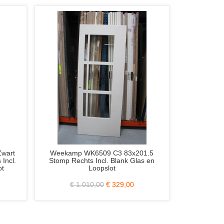
5
Weekamp WK6314 C 103x231.5
Berkvens HPL D
n
Stomp Incl. Blank Glas Zonder Slotgat
(Schuifdeur)
€ 917,00
€ 379,00
€ 22