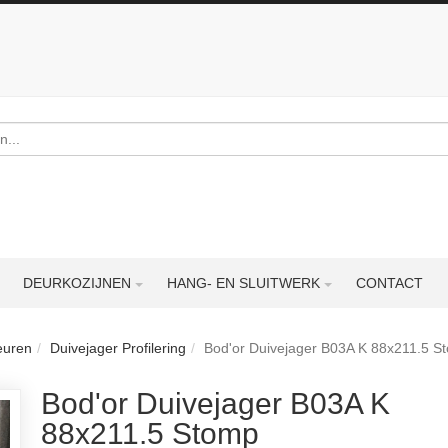
DEURKOZIJNEN
HANG- EN SLUITWERK
CONTACT
euren
Duivejager Profilering
Bod'or Duivejager B03A K 88x211.5 S
Bod'or Duivejager B03A K
88x211.5 Stomp