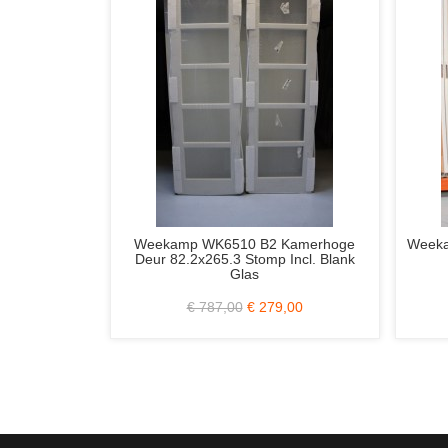
Weekamp WK6510 B2 Kamerhoge
Weekamp WK1912 Voord
Deur 82.2x265.3 Stomp Incl. Blank
cm. Incl. Blank Is
Glas
€ 787,00
€ 279,00
€ 2.350,00
€ 6