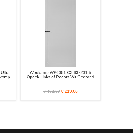
eekamp WK6351 C3 83x231.5
Weekamp WK048 XL Hardho
ek Links of Rechts Wit Gegrond
Balkondeur BW89 88x234 
€ 402,00
€ 219,00
€ 678,00
€ 289,00