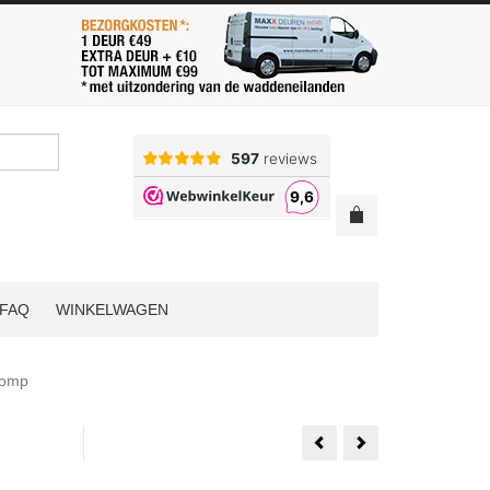
FAQ
WINKELWAGEN
tomp
Bod'or
Bod'or
Duivejager
Duivejager
B19A02
B01A
K
K