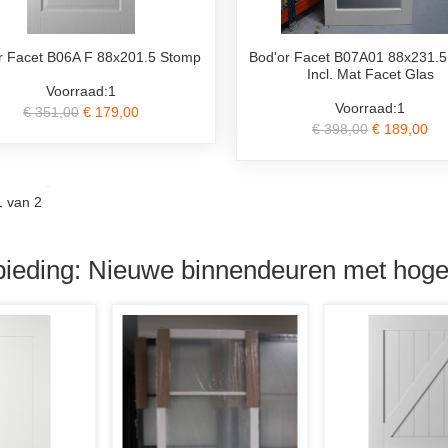
r Facet B06A F 88x201.5 Stomp
Bod'or Facet B07A01 88x231.
Incl. Mat Facet Glas
Voorraad:1
Voorraad:1
€ 351,00
€ 179,00
€ 398,00
€ 189,00
1 van 2
ieding: Nieuwe binnendeuren met hoge 