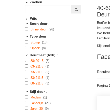
Zoeken
40-60
Deur
Prijs
Bod'or b
Soort deur :
keukend
Binnendeur
(26)
We hebbe
Type deur :
Profiler
Stomp
(18)
Kijk sne
Opdek
(8)
Deurmaat (bxh) :
Face
88x201.5
(8)
63x211.5
(1)
Resultat
73x211.5
(2)
83x211.5
(1)
88x211.5
(3)
Pagina 
93x211.5
(2)
Stijl deur :
73x231.5
(2)
Modern
(1)
88x231.5
(7)
Landelijk
(21)
Jaren 30
(9)