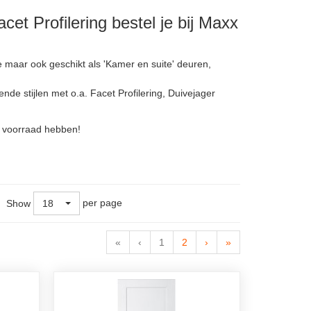
et Profilering bestel je bij Maxx
e maar ook geschikt als 'Kamer en suite' deuren,
de stijlen met o.a. Facet Profilering, Duivejager
p voorraad hebben!
per page
Show
18
«
‹
1
2
›
»