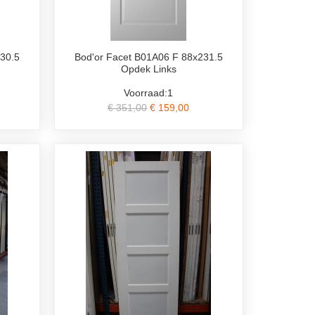
30.5
Bod'or Facet B01A06 F 88x231.5
Opdek Links
Voorraad:1
€ 351,00
€ 159,00