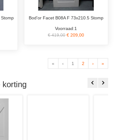
5 Stomp
Bod'or Facet B08A F 73x210.5 Stomp
Voorraad:1
€ 419,00
€ 209,00
«
‹
1
2
›
»
korting