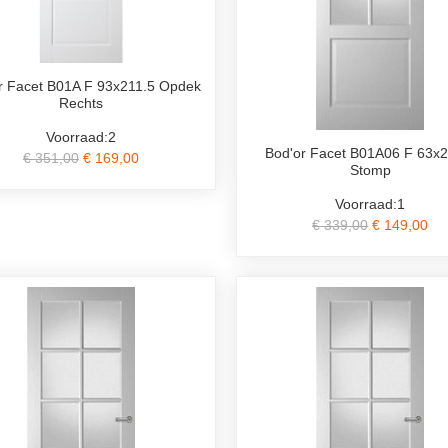
r Facet B01A F 93x211.5 Opdek
Rechts
Voorraad:2
Bod'or Facet B01A06 F 63x2
€ 351,00
€ 169,00
Stomp
Voorraad:1
€ 339,00
€ 149,00