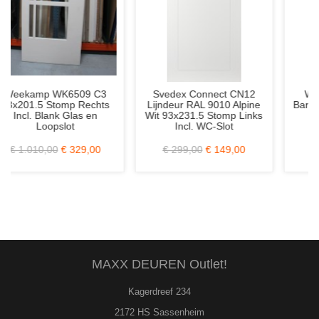
vedex Connect CN12
Weekamp WK6243 C
Taat
ndeur RAL 9010 Alpine
Barndeur 88x231.5 Stomp
SlimSeri
 93x231.5 Stomp Links
Afm. 87
Incl. WC-Slot
Inc
€ 299,00
€ 149,00
€ 573,00
€ 249,00
€ 81
MAXX DEUREN Outlet!
Kagerdreef 234
2172 HS Sassenheim