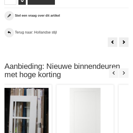
Stel een vraag over dit artikel
Terug naar: Hollandse stijl
Bod'or
Bod'
Hollandse
Holl
Stijl
Stijl
B07A
88x2
88x238
Sto
Stomp
Incl.
RVS
Aanbieding: Nieuwe binnendeuren
Loop
met hoge korting