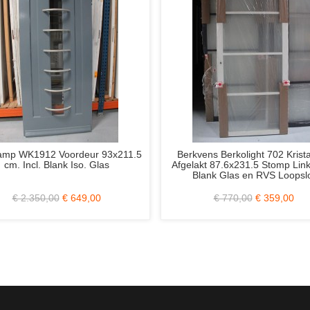
Kristal Wit
Svedex NDB901 / Nova Brons Metallic
Weekam
 Links Incl.
93.1x232.5 Stomp Links Incl. Blank
oopslot
Glas en RVS Loopslot
00
€ 875,00
€ 349,00