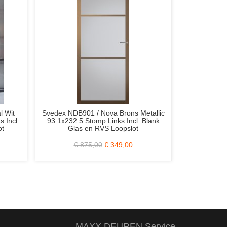
p WK1912 Voordeur 93x211.5
Weekamp WK6243 C Barnde
cm. Incl. Blank Iso. Glas
88x231.5 Stomp
€ 2.350,00
€ 699,00
€ 573,00
€ 249,00
MAXX DEUREN Service