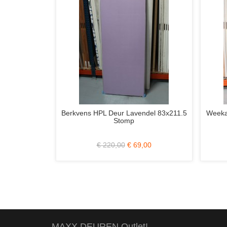
Weekamp WK1912 Voordeur 93x211.5
Berkvens Berkolight 702 
cm. Incl. Blank Iso. Glas
Afgelakt 87.6x231.5 Stomp
Blank Glas en RVS L
€ 2.350,00
€ 649,00
€ 770,00
€ 359,
MAXX DEUREN Outlet!