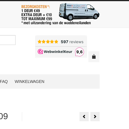
FAQ
WINKELWAGEN
09
Bruynzeel
Bruynzeel
Modern
Freeslijn
Riant
Boarddeur
88x211.5
73x208.5