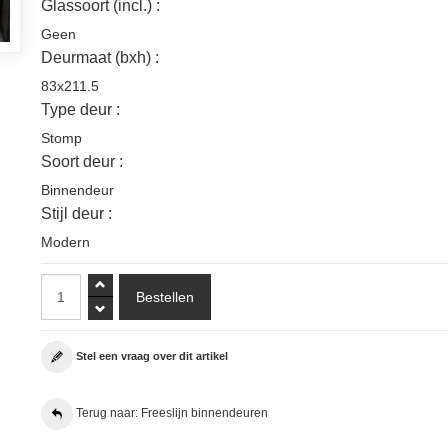
Glassoort (incl.) :
Geen
Deurmaat (bxh) :
83x211.5
Type deur :
Stomp
Soort deur :
Binnendeur
Stijl deur :
Modern
Stel een vraag over dit artikel
Terug naar: Freeslijn binnendeuren