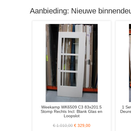
Aanbieding: Nieuwe binnendeu
llic
Set Weekamp (Schuifdeuren) WK6328
Weekamp WK
nk
C 3/78x211.5 Stomp Incl. Blank Glas
Opdek Links o
en Zonder Slotgat
€ 2.586,00
€ 899,00
€ 402