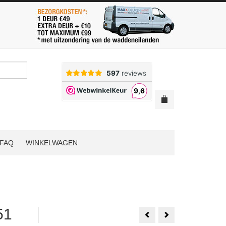
FAQ
WINKELWAGEN
51
Svedex
Albo
Passie
AA7100