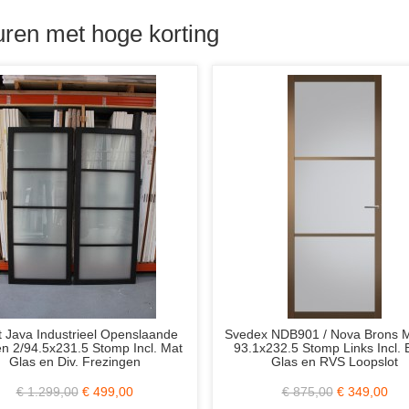
ren met hoge korting
6351 C3 83x231.5
Hardhouten Deurkozijn 56x90 mm.
f Rechts Wit Gegrond
Stomp Wit Gegrond
,00
€ 219,00
€ 79,00