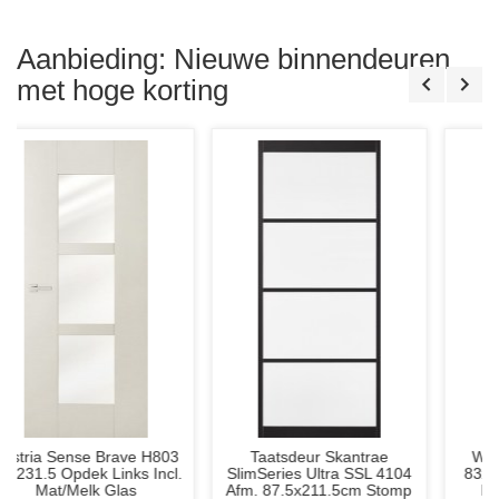
83x231.5
Indus
Stomp
Ope
Incl.
Deu
Blank
2/94
Aanbieding: Nieuwe binnendeuren
Glas
Sto
Incl.
met hoge korting
Mat
Glas
en
Div.
Frez
r Skantrae
Weekamp WK6351 C3
Hardhouten Deu
ltra SSL 4104
83x231.5 Opdek Links of
56x90 mm. Sto
11.5cm Stomp
Rechts Wit Gegrond
Gegron