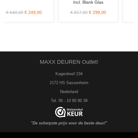
lank Glas
0
€ 299,00
€ 402,00
€ 219,00
€ 79,00
MAXX DEUREN Outlet!
Kagerdreef 234
2172 HS Sassenheim
Nederland
Tel. 06 - 10 80 80 39
"De scherpste prijs voor de beste deur!"