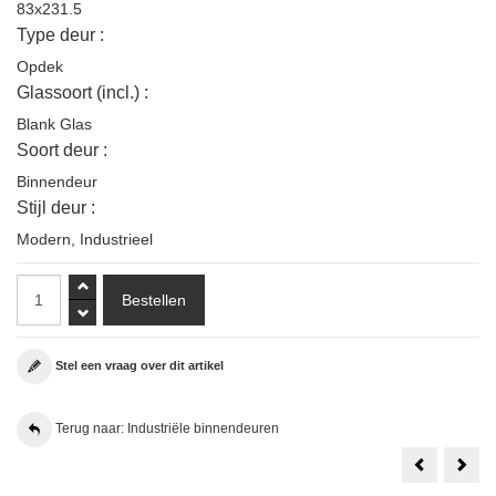
83x231.5
Type deur :
Opdek
Glassoort (incl.) :
Blank Glas
Soort deur :
Binnendeur
Stijl deur :
Modern
,
Industrieel
Stel een vraag over dit artikel
Terug naar: Industriële binnendeuren
Weekamp
1
WK6358
Set
C
Java