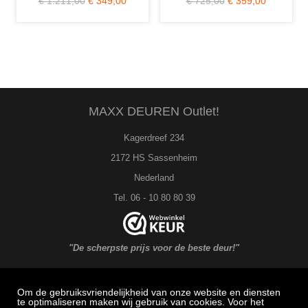
€ 1.211,00
€ 349,00
€ 725,00
€ 359,00
MAXX DEUREN Outlet!
Kagerdreef 234
2172 HS Sassenheim
Nederland
Tel. 06 - 10 80 80 39
"De scherpste prijs voor de beste deur!"
Om de gebruiksvriendelijkheid van onze website en diensten
MAXX DEUREN Service
te optimaliseren maken wij gebruik van cookies. Voor het