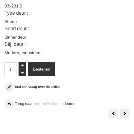
93x231.5
Type deur :
Stomp
Soort deur :
Binnendeur
Stijl deur :
Modern
,
Industrieel
Stel een vraag over dit artikel
Terug naar: Industriële binnendeuren
Weekamp
1
WK6358
Set
C
Java
83x231.5
Indus
Stomp
Ope
Incl.
Deu