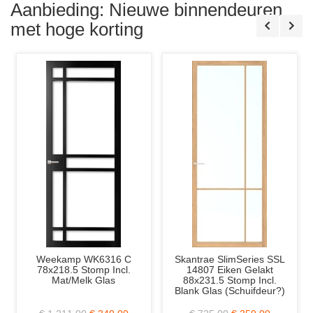
Blank
2/94
Aanbieding: Nieuwe binnendeuren
Glas
Sto
Incl.
met hoge korting
Mat
Glas
en
Div.
Frez
Weekamp WK6316 C
Skantrae SlimSeries SSL
Sk
78x218.5 Stomp Incl.
14807 Eiken Gelakt
Mat/Melk Glas
88x231.5 Stomp Incl.
Blank Glas (Schuifdeur?)