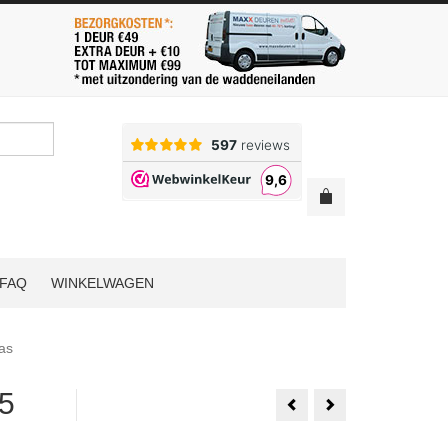
FAQ
WINKELWAGEN
as
5
Weekamp
1
WK6358
Set
C
Java
83x231.5
Industrieel