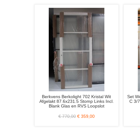
5
Weekamp WK1912 Voordeur 93x211.5
Austria Sense
tgat
cm. Incl. Blank Iso. Glas
Opdek Links 
€ 2.350,00
€ 649,00
€ 640