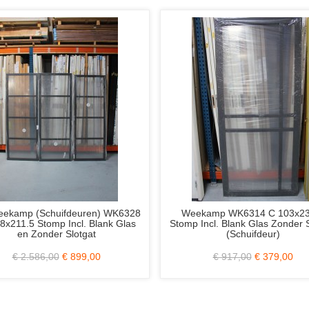
 Brave H803 88x231.5
Albo Freeslijn-deuren 65 of 77x231.5
Incl. Mat/Melk Glas
Stomp Rechts
,00
€ 249,00
€ 219,00
€ 79,00