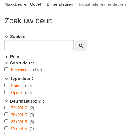
MaxxDeuren Outlet
Binnendeuren
Industriële binnendeuren
Zoek uw deur:
Zoeken
Prijs
Soort deur :
Binnendeur
(152)
Type deur :
Stomp
(99)
Opdek
(53)
Deurmaat (bxh) :
73x201.5
(2)
78x201.5
(5)
83x201.5
(8)
93x201.5
(1)