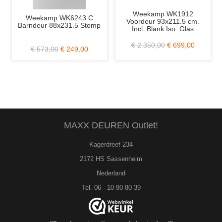
Weekamp WK1912
Weekamp WK6243 C
Voordeur 93x211.5 cm.
Barndeur 88x231.5 Stomp
Incl. Blank Iso. Glas
€ 2.350,00
€ 699,00
€ 573,00
€ 249,00
MAXX DEUREN Outlet!
Kagerdreef 234
2172 HS Sassenheim
Nederland
Tel. 06 - 10 80 80 39