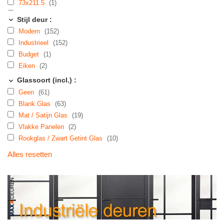
73x211.5
(1)
78x211.5
(4)
Stijl deur :
83x211.5
(7)
Modern
(152)
88x211.5
(11)
Industrieel
(152)
98x211.5
(2)
Budget
(1)
103x211.5
(1)
Eiken
(2)
53x231.5
(1)
Glassoort (incl.) :
73x231.5
(5)
Geen
(61)
78x231.5
(6)
Blank Glas
(63)
83x231.5
(29)
Mat / Satijn Glas
(19)
88x231.5
(29)
Vlakke Panelen
(2)
93x231.5
(38)
Rookglas / Zwart Getint Glas
(10)
98x231.5
(3)
103x231.5
(3)
Alles resetten
hoger dan 231.5
(7)