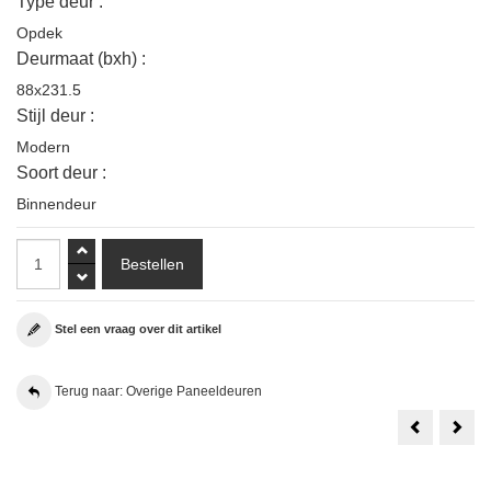
Type deur :
Opdek
Deurmaat (bxh) :
88x231.5
Stijl deur :
Modern
Soort deur :
Binnendeur
Stel een vraag over dit artikel
Terug naar: Overige Paneeldeuren
Raffito
Aust
Aluminium
Luvi
Taatsdeur
Styl
Industrieel
Ger
Afm.
Eike