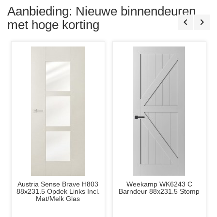
86x207cm.
83x2
Wit
Sto
Aanbieding: Nieuwe binnendeuren
Incl.
Blank
met hoge korting
Glas
Austria Sense Brave H803
Weekamp WK6243 C
88x231.5 Opdek Links Incl.
Barndeur 88x231.5 Stomp
Mat/Melk Glas