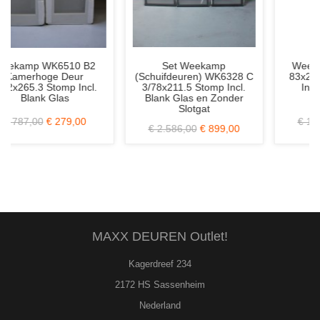
ekamp
Weekamp WK6509 C3
Weekamp WK63
n) WK6328 C
83x201.5 Stomp Rechts
78x218.5 Stomp 
tomp Incl.
Incl. Blank Glas en
Mat/Melk Gl
 en Zonder
Loopslot
gat
€ 1.010,00
€ 329,00
€ 1.211,00
€ 34
€ 899,00
MAXX DEUREN Outlet!
Kagerdreef 234
2172 HS Sassenheim
Nederland