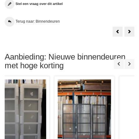
Stel een vraag over dit artikel
Terug naar: Binnendeuren
Weekamp
1
WK6852
Set
D2
Aust
88x231.5
Bala
Stomp
New
Incl.
York
Glas
88x2
Aanbieding: Nieuwe binnendeuren
in
Sto
Lood
Incl.
met hoge korting
D6
Tori
Glas
in
lood