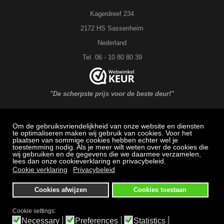
Kagerdreef 234
2172 HS Sassenheim
Nederland
Tel. 06 - 10 80 80 39
"De scherpste prijs voor de beste deur!"
Om de gebruiksvriendelijkheid van onze website en diensten
MAXX DEUREN Service
te optimaliseren maken wij gebruik van cookies. Voor het
plaatsen van sommige cookies hebben echter wel je
toestemming nodig. Als je meer wilt weten over de cookies die
Veel gestelde vragen: Bestellen, betalen en bezorging
wij gebruiken en de gegevens die we daarmee verzamelen,
lees dan onze cookieverklaring en privacybeleid.
Herroepingsrecht
Cookie verklaring
Privacybeleid
Klachtenregeling
Cookies afwijzen
Cookies toestaan
Algemene voorwaarden
Privacybeleid
Cookie settings:
Necessary
Preferences
Statistics
Bezichtigen en afhalen alleen op afspraak