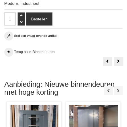
Modern
,
Industrieel
Stel een vraag over dit artikel
Terug naar: Binnendeuren
Weekamp
1
WK6852
Set
D2
Aust
88x231.5
Bala
Stomp
New
Incl.
York
Glas
88x2
Aanbieding: Nieuwe binnendeuren
in
Sto
Lood
Incl.
met hoge korting
D6
Tori
Glas
in
lood