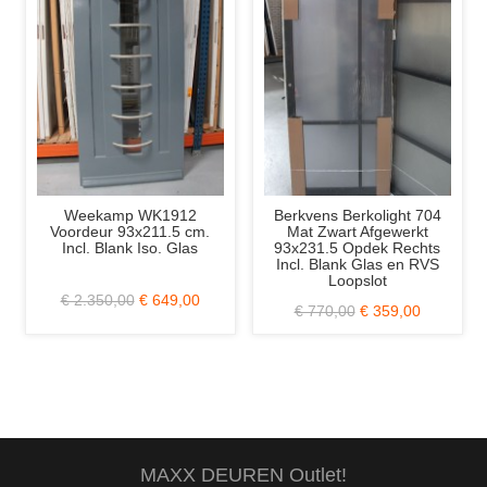
Berkvens Berkolight 704
Weekamp WK048 XL
Mat Zwart Afgewerkt
Hardhouten Balkondeur
93x231.5 Opdek Rechts
BW89 88x234 cm.
Incl. Blank Glas en RVS
Loopslot
€ 678,00
€ 289,00
€ 770,00
€ 359,00
MAXX DEUREN Outlet!