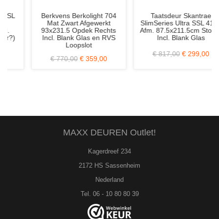
Berkvens Berkolight 704
Taatsdeur Skantrae
Mat Zwart Afgewerkt
SlimSeries Ultra SSL 4104
93x231.5 Opdek Rechts
Afm. 87.5x211.5cm Stomp
Incl. Blank Glas en RVS
Incl. Blank Glas
Loopslot
€ 817,00
€ 299,00
€ 770,00
€ 359,00
MAXX DEUREN Outlet!
Kagerdreef 234
2172 HS Sassenheim
Nederland
Tel. 06 - 10 80 80 39