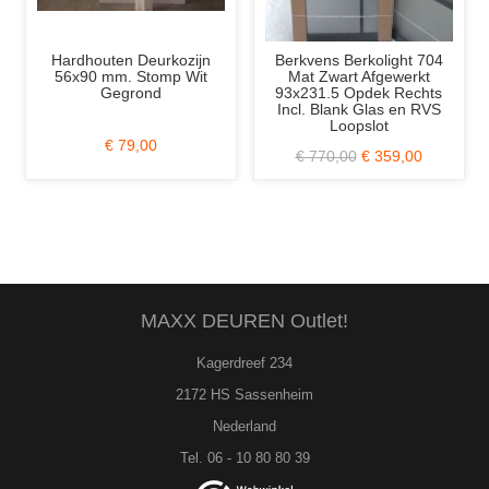
kozijn
Berkvens Berkolight 704
Weekamp WK1912
mp Wit
Mat Zwart Afgewerkt
Voordeur 93x211.5 c
93x231.5 Opdek Rechts
Incl. Blank Iso. Gla
Incl. Blank Glas en RVS
Loopslot
€ 2.350,00
€ 699,0
€ 770,00
€ 359,00
MAXX DEUREN Outlet!
Kagerdreef 234
2172 HS Sassenheim
Nederland
Tel. 06 - 10 80 80 39