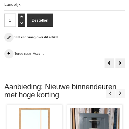
Landelijk
Stel een vraag over dit artikel
Terug naar: Accent
Skantrae
Ruit
Accent
Glas
SKS
in
1247
Loo
88x211.5
GLD
Stomp
42
t.b.v.
Aanbieding: Nieuwe binnendeuren
Skan
Acce
met hoge korting
SKS
123
Deu
83x2
cm.