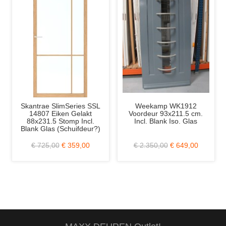
Weekamp WK1912
Weekamp WK6211 C Barn
Voordeur 93x211.5 cm.
87.8x231 Stomp
Incl. Blank Iso. Glas
8
€ 2.350,00
€ 649,00
€ 424,00
€ 79,00