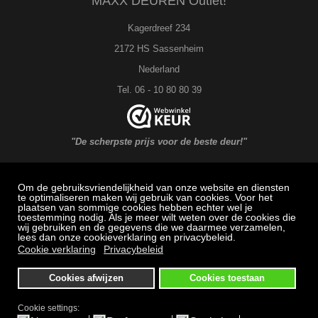
MAXX DEUREN Outlet!
Kagerdreef 234
2172 HS Sassenheim
Nederland
Tel. 06 - 10 80 80 39
"De scherpste prijs voor de beste deur!"
Om de gebruiksvriendelijkheid van onze website en diensten
MAXX DEUREN Service
te optimaliseren maken wij gebruik van cookies. Voor het
plaatsen van sommige cookies hebben echter wel je
toestemming nodig. Als je meer wilt weten over de cookies die
Veel gestelde vragen: Bestellen, betalen en bezorging
wij gebruiken en de gegevens die we daarmee verzamelen,
lees dan onze cookieverklaring en privacybeleid.
Herroepingsrecht
Cookie verklaring
Privacybeleid
Klachtenregeling
Cookies afwijzen
Cookies toestaan
Algemene voorwaarden
Privacybeleid
Cookie settings: