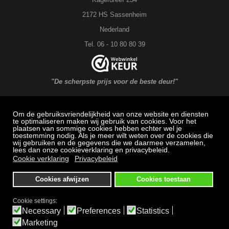
2172 HS Sassenheim
Nederland
Tel. 06 - 10 80 80 39
"De scherpste prijs voor de beste deur!"
Om de gebruiksvriendelijkheid van onze website en diensten
MAXX DEUREN Service
te optimaliseren maken wij gebruik van cookies. Voor het
plaatsen van sommige cookies hebben echter wel je
toestemming nodig. Als je meer wilt weten over de cookies die
Veel gestelde vragen: Bestellen, betalen en bezorging
wij gebruiken en de gegevens die we daarmee verzamelen,
lees dan onze cookieverklaring en privacybeleid.
Herroepingsrecht
Cookie verklaring
Privacybeleid
Klachtenregeling
Cookies afwijzen
Cookies toestaan
Algemene voorwaarden
Privacybeleid
Cookie settings:
Necessary
Preferences
Statistics
Bezichtigen en afhalen alleen op afspraak
Marketing
Alle prijzen zijn inclusief BTW.