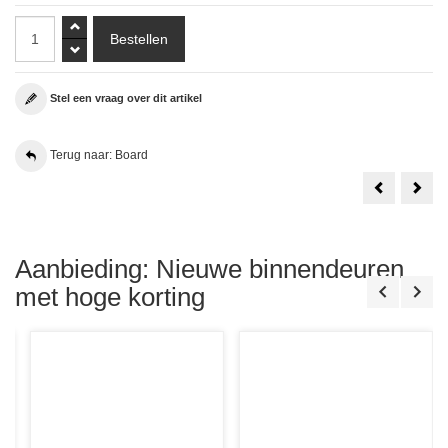
Stel een vraag over dit artikel
Terug naar: Board
Theuma
Skan
VOLSPAAN
Boa
78x211.5
SKB
Opdek
205
Links
78x2
of
Opd
Rechts
Link
Aanbieding: Nieuwe binnendeuren
RAL
Hout
9010
Stru
met hoge korting
Wit
Afgelakt