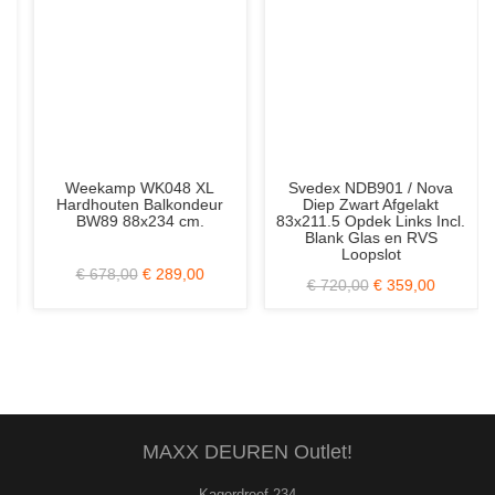
Weekamp WK048 XL
Svedex NDB901 / Nova
Hardhouten Balkondeur
Diep Zwart Afgelakt
BW89 88x234 cm.
83x211.5 Opdek Links Incl.
Blank Glas en RVS
Loopslot
€ 678,00
€ 289,00
€ 720,00
€ 359,00
MAXX DEUREN Outlet!
Kagerdreef 234