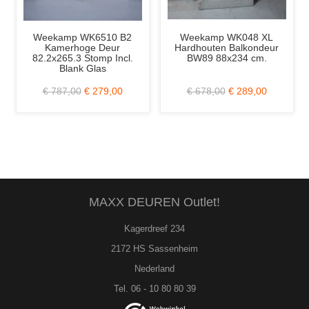
Weekamp WK6510 B2
Weekamp WK048 XL
Kamerhoge Deur
Hardhouten Balkondeur
82.2x265.3 Stomp Incl.
BW89 88x234 cm.
Blank Glas
€ 787,00
€ 279,00
€ 678,00
€ 289,00
MAXX DEUREN Outlet!
Kagerdreef 234
2172 HS Sassenheim
Nederland
Tel. 06 - 10 80 80 39