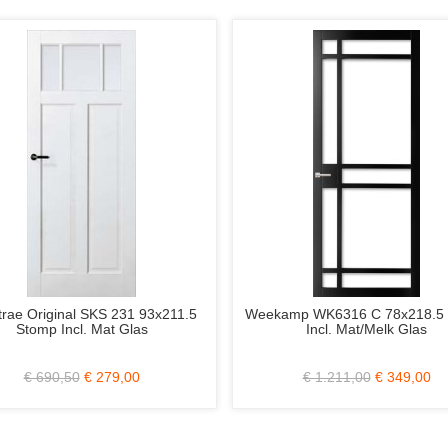
ginal SKS 231 93x211.5
Weekamp WK6316 C 78x218.5 Stomp
 Incl. Mat Glas
Incl. Mat/Melk Glas
0,50
€ 279,00
€ 1.211,00
€ 349,00