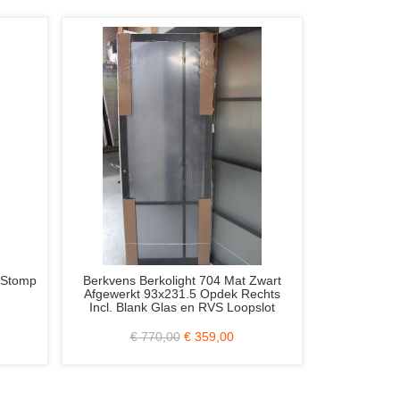
Berkvens Berkolight 704 Mat Zwart
Weekamp WK6351
Afgewerkt 93x231.5 Opdek Rechts
Opdek Links of Rec
Incl. Blank Glas en RVS Loopslot
€ 770,00
€ 359,00
€ 402,00
€