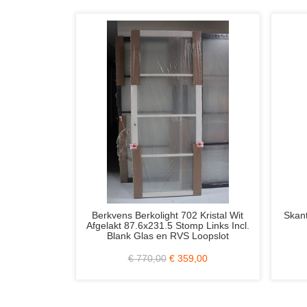
ltra
Berkvens Berkolight 702 Kristal Wit
Skantrae Ori
tomp
Afgelakt 87.6x231.5 Stomp Links Incl.
Stomp
Blank Glas en RVS Loopslot
€ 770,00
€ 359,00
€ 69