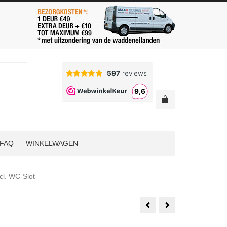
FAQ
WINKELWAGEN
cl. WC-Slot
Weekamp
1
WK6852
Set
D2
Austria
88x231.5
Balance