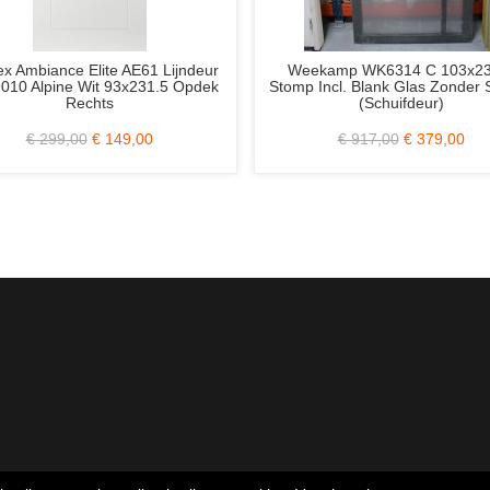
Weekamp WK048 XL Hardhouten
Berkvens Berkolight 70
Balkondeur BW89 88x234 cm.
Afgelakt 88x231.5 Op
Rechts Incl. Blank 
Loopslot
€ 678,00
€ 289,00
€ 770,00
€ 3