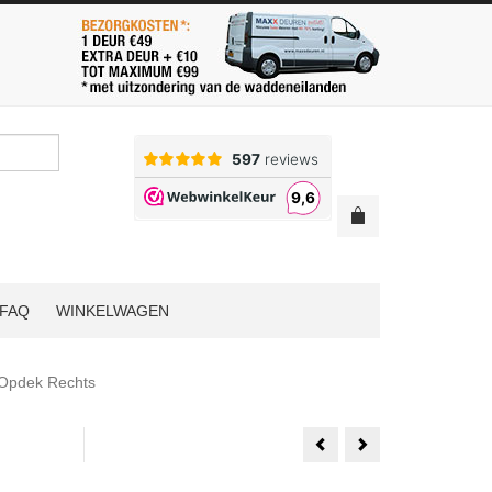
FAQ
WINKELWAGEN
 Opdek Rechts
Svedex
Massieve
Passie
Svedex
Modus
Connect
MD01A
CN54