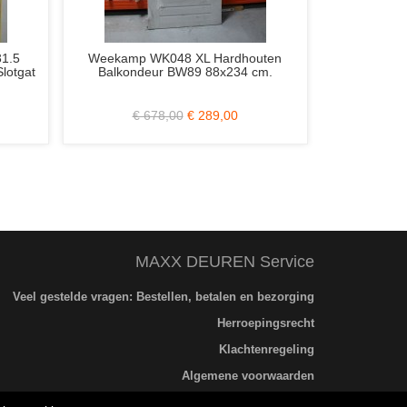
4 Kristal Wit
Set Weekamp (Schuifdeuren) WK6328
Aus
dek Links of
C 3/78x211.5 Stomp Incl. Blank Glas
O
Glas en RVS
en Zonder Slotgat
€ 2.586,00
€ 899,00
59,00
MAXX DEUREN Service
Veel gestelde vragen: Bestellen, betalen en bezorging
Herroepingsrecht
Klachtenregeling
Algemene voorwaarden
Privacybeleid