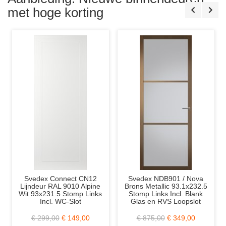
Lood
Incl.
met hoge korting
D6
Tori
Glas
in
lood
Svedex Connect CN12
Svedex NDB901 / Nova
Lijndeur RAL 9010 Alpine
Brons Metallic 93.1x232.5
Wit 93x231.5 Stomp Links
Stomp Links Incl. Blank
Incl. WC-Slot
Glas en RVS Loopslot
€ 299,00
€ 149,00
€ 875,00
€ 349,00