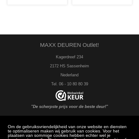
MAXX DEUREN Outlet!
Kagerdreef 234
2172 HS Sassenheim
Nederland
Tel. 06 - 10 80 80 39
"De scherpste prijs voor de beste deur!"
Om de gebruiksvriendelijkheid van onze website en diensten
MAXX DEUREN Service
te optimaliseren maken wij gebruik van cookies. Voor het
plaatsen van sommige cookies hebben echter wel je