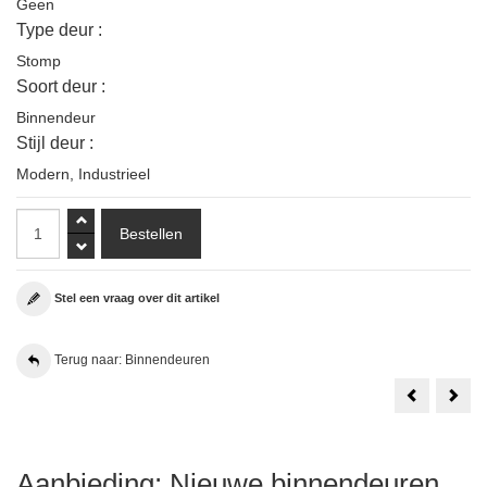
Geen
Type deur :
Stomp
Soort deur :
Binnendeur
Stijl deur :
Modern
,
Industrieel
Stel een vraag over dit artikel
Terug naar: Binnendeuren
Weekamp
1
WK6852
Set
D2
Aust
88x231.5
Bala
Stomp
New
Incl.
York
Glas
88x2
Aanbieding: Nieuwe binnendeuren
in
Sto